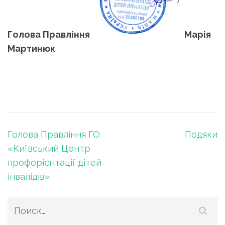
Голова Правлінн
я
Марія
Мартинюк
Навигация
Голова Правління ГО
Подяки
по
«Київський Центр
записям
профорієнтації дітей-
інвалідів»
Найти: