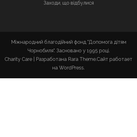
Заходи, що відбулися
Міжнародний благодійний фонд "Допомога дітям
Чорнобиля". Засновано у 1995 році.
Charity Care | Разработана
Rara Theme
.Сайт работает
на
WordPress
.