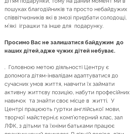
дітям подарунки, тому на даний момент ми в
пошуках благодійників та просто небайдужих
співвітчизників які в змозі придбати солодощі,
м’які іграшки та інше для подарунку.
Просимо Вас не залишатися байдужим до
наших дітей,адже чужих дітей небуває.
. Головною метою діяльності Центру є
допомога дітям-інвалідам адаптуватися до
сучасних умов життя, навчити їх займати
активну життєву позицію, набути професійних
навичок та знайти своє місце в житті. У
Центрі працюють гуртки англійської мови,
творчої майстерні,є комп’ютерний клас, зал
ЛФК, з дітьми та їхніми батьками працює