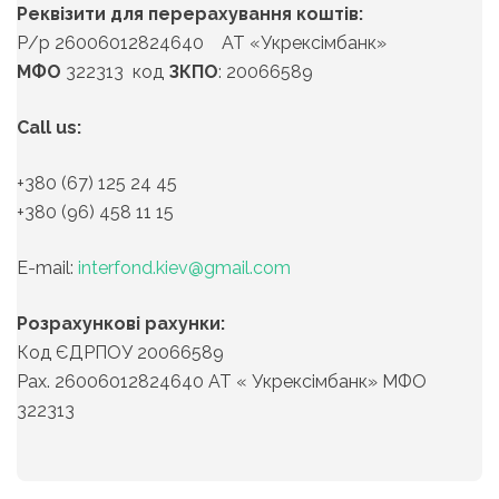
Реквізити для перерахування коштів:
Р/р 26006012824640 АТ «Укрексімбанк»
МФО
322313 код
ЗКПО
: 20066589
Call us:
+380 (67) 125 24 45
+380 (96) 458 11 15
Е-mail:
interfond.kiev@gmail.com
Розрахункові рахунки:
Код ЄДРПОУ 20066589
Рах. 26006012824640 АТ « Укрексімбанк» МФО
322313