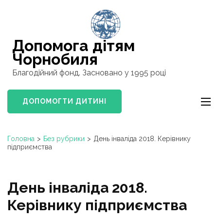
Перейти
к
содержимому
Допомога дітям
(нажмите
Чорнобиля
Enter)
Благодійний фонд. Засновано у 1995 році
ДОПОМОГТИ ДИТИНI
Головна
>
Без рубрики
>
День інваліда 2018. Керівнику
підприємства
День інваліда 2018.
Керівнику підприємства