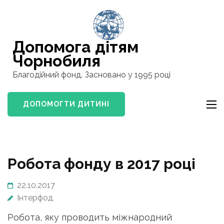
Перейти
к
содержимому
Допомога дітям
(нажмите
Чорнобиля
Enter)
Благодійний фонд. Засновано у 1995 році
ДОПОМОГТИ ДИТИНI
Робота фонду в 2017 році
22.10.2017
Інтерфод
Робота, яку проводить міжнародний